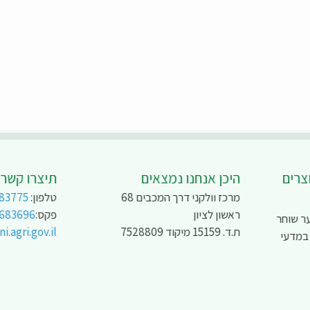
צרים
היכן אנחנו נמצאים
תיצרו קשר
מרכז וולקני דרך המכבים 68
טלפון:
83775
ראשון לציון
פקס:
9683696
ר שוחר
ת.ד. 15159 מיקוד 7528809
.agri.gov.il
 במדעי