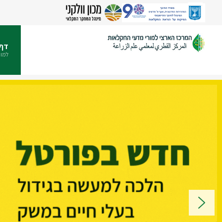
דף 
למור