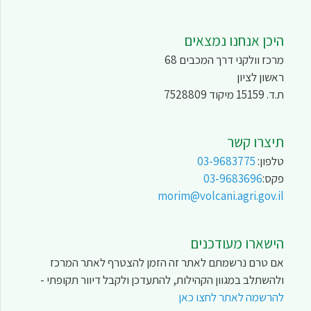
היכן אנחנו נמצאים
מרכז וולקני דרך המכבים 68
ראשון לציון
ת.ד. 15159 מיקוד 7528809
תיצרו קשר
טלפון:
03-9683775
פקס:
03-9683696
morim@volcani.agri.gov.il
הישארו מעודכנים
אם טרם נרשמתם לאתר זה הזמן להצטרף לאתר המרכז
ולהשתלב במגוון הקהילות, להתעדכן ולקבל דיוור תקופתי -
להרשמה לאתר לחצו כאן