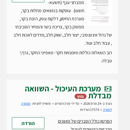
ממבחני ענף (תשעא-
תשעו) . עוסקות בנושאים: מחלות בקר,
מערכת החיסון, דלקות עטין, הזנת בקר,
ממשק בקר, צריכת בשר והמחיר הסביבתי
של גדול אינטנסיבי, ייצור חלב, שווק חלב,מדדים לאכות חלב
, עבוד חלב ועוד..
רוב השאלות כוללות מיומנויות חקר- מאפייני החקר, גרף\
טבלה.
v
מערכת העיכול - השוואה
i
מבדלת
נפוץ
d
נערך ב- 24 מרס 2020
על-ידי
מרכז מורים
משוייך לתגיות :
ממורה
e
למורה
17574 הורדות
o
הסרטון כולל הסברים של מושגים
הורדה
מרכזיים הקשורים לעיכול.