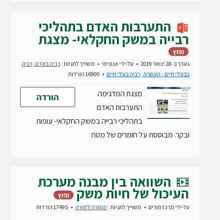
התערבות האדם בתהליכי
רבייה במשק החקלאי- מצגת
נפוץ
נערך ב- 28 ינואר 2019
על-ידי
אנונימי
משוייך לתגיות :
רביה באדם
,
רביה
בבעלי חיים - העשרה
,
רביה בעלי חיים
16900 הורדות
מצגת המדגימה
הורדה
התערבות האדם
בתהליכי רבייה במשק החקלאי- עופות
ובקר. מבוססת על חומרים של מטח
v
השוואה בין מבנה מערכת
i
העיכול של חיות משק
נפוץ
d
על-ידי
מרכז מורים
משוייך לתגיות :
ממורה למורה
17495 הורדות
e