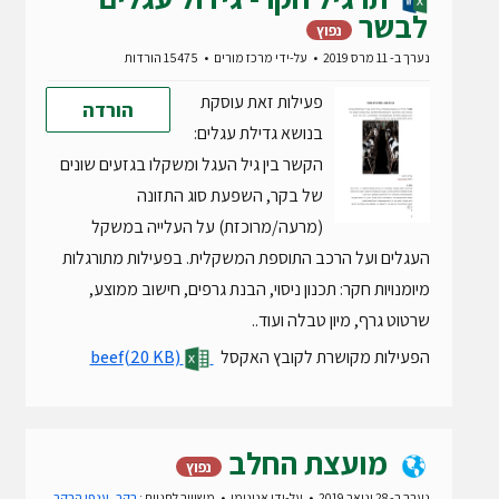
לבשר
נפוץ
נערך ב- 11 מרס 2019
על-ידי
מרכז מורים
15475 הורדות
פעילות זאת עוסקת
הורדה
בנושא גדילת עגלים:
הקשר בין גיל העגל ומשקלו בגזעים שונים
של בקר, השפעת סוג התזונה
(מרעה/מרוכזת) על העלייה במשקל
העגלים ועל הרכב התוספת המשקלית. בפעילות מתורגלות
מיומנויות חקר: תכנון ניסוי, הבנת גרפים, חישוב ממוצע,
שרטוט גרף, מיון טבלה ועוד..
הפעילות מקושרת לקובץ האקסל
(20 KB)
beef
מועצת החלב
נפוץ
נערך ב- 28 ינואר 2019
על-ידי
אנונימי
משוייך לתגיות :
בקר
,
ענפי הבקר