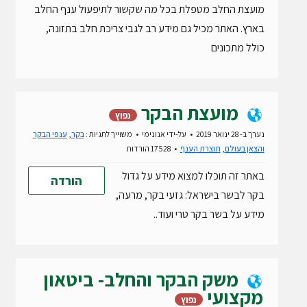
מועצת החלב מטפלת בכל מה שקשור לתיפעול ענף החלב
בארץ. האתר מכיל גם מידע רב לגבי צריכת חלב בתזונה,
כולל מתכונים
מועצת הבקר
נפוץ
נערך ב- 28 ינואר 2019
על-ידי
אנונימי
משוייך לתגיות :
בקר
,
ענפי הבקר
והצאן בעולם
,
תוצרת הענף
17528 הורדות
באתר זה תוכלו למצוא מידע על גדול
הורדה
בקר לבשר בישראל: גזעי בקר, מרעה,
מידע על בשר בקר טרי ועוד..
משק הבקר והחלב- ביטאון
מקצועי
נפוץ