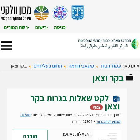
כניסה
רישום
רשת המורים
אתם כאן:
עמוד הבית
משאבי הוראה
תחום בעלי חיים
בקר וצאן
בקר וצאן
תיקייה
לקט שאלות בגרות בקר
וצאן
נפוץ
נערך ב- 10 פברואר 2021
על-ידי
צוות פיתוח
משוייך לתגיות :
שאלות
מבחינות הבגרות
17304 הורדות
השאלות נאספו
הורדה