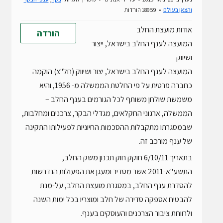
והצאן בעולם
18959 הורדות
אודות מועצת החלב
הורדה
המועצה לענף החלב בישראל, ייצור
ושיווק
המועצה לענף החלב בישראל, יצור ושיווק (חל"צ) הוקמה
כחברה פרטית על פי החלטת הממשלה מ- 1956, והיא
משמשת שולחן משותף לכל הגורמים בענף החלב –
הממשלה, ארגוני החקלאים, מגדלי הבקר, צרכנים ומחלבות,
שבמסגרתו מתקבלות ההסכמות החיוניות לפעילותו התקינה
של ענף מורכב זה.
בתאריך 6/10/11 חוקק חוק תכנון משק החלב,
התשע"א-2011 אשר מסדיר ומעגן את הפעולות הנדרשות
להסדרת ענף החלב, במסגרת מועצת החלב, על-מנת
להבטיח אספקה סדירה של חלב ומוצריו בכל ימות השנה
ולרווחת ציבור הצרכנים והעוסקים בענף.