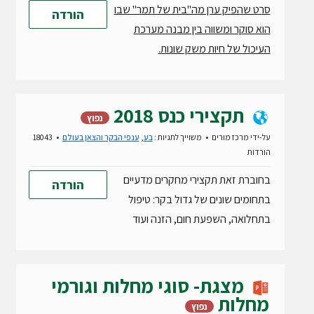
o
סרט שהפיק ערן מה"בית של תמר" שבו
הורדה
הוא סוקר ומשווה בין מבנה מערכת
העיכול של חיות משק שונות.
תקצירי כנס 2018
נפוץ
על-ידי
מרכז מורים
משוייך לתגיות :
בע
,
ענפי הבקר והצאן בעולם
18043
הורדות
בחוברת זאת תקצירי מחקרים מדעיים
הורדה
בתחומים שונים של גדול בקר: טיפול
בתחלואה, השפעת חום, הזנה ועוד
מצגת- סוגי מחלות וגורמי
מחלות
נפוץ