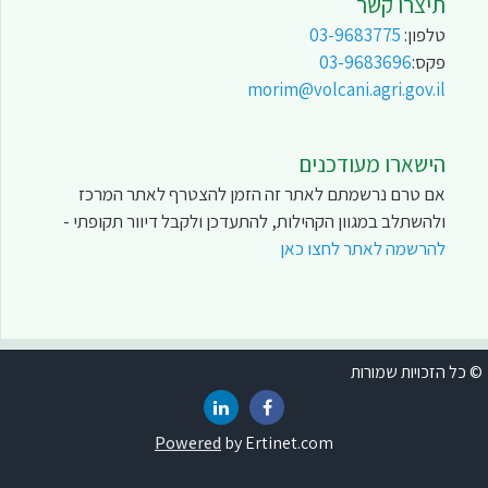
תיצרו קשר
טלפון:
03-9683775
פקס:
03-9683696
morim@volcani.agri.gov.il
הישארו מעודכנים
אם טרם נרשמתם לאתר זה הזמן להצטרף לאתר המרכז
ולהשתלב במגוון הקהילות, להתעדכן ולקבל דיוור תקופתי -
להרשמה לאתר לחצו כאן
© כל הזכויות שמורות
Powered
by Ertinet.com