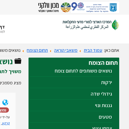
דף 
למור
אתם כאן:
עמוד הבית
משאבי הוראה
תחום הצומח
נושאים משות
נושא
תיקייה
תחום
הצומח
נושאים משותפים לתחום צומח
משויך לתג
ירקות
מציג מסמכים
גידולי שדה
גננות ונוי
נפוץ
מטעים
על-ידי
מ
קרקע
,
ק
צמחי עציץ