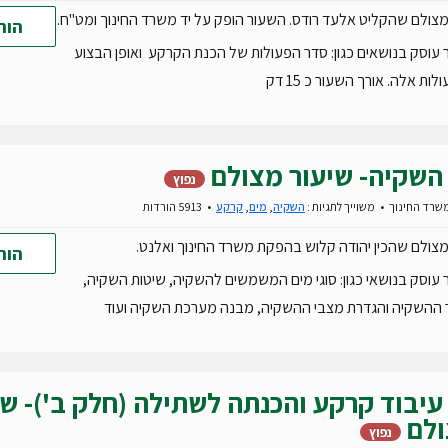
צולם שהקליט אלעד רודס. השעור הופק על יד משרד החינוך ומט"ח.
הור
עוסק בנושאים כגון: סדר הפעולות של הכנת הקרקע ואופן הבצוע
ות אלה. אורך השעור כ 15 דק
השקיה- שיעור מצולם
נפוץ
שרד החינוך
משוייך לתגיות :
השקיה
,
מים
,
קרקע
5913 הורדות
צולם שהכין יהודה קלוש בהפקת משרד החינוך ואלנט.
הור
עוסק בנושאי כגון: סוגי מים המשמשים להשקיה, שיטות השקיה,
ההשקיה והגדרת מצבי ההשקיה, מבנה מערכת השקיה ועוד
עיבוד קרקע והכנתה לשתילה (חלק ב')- שי
לם
נפוץ