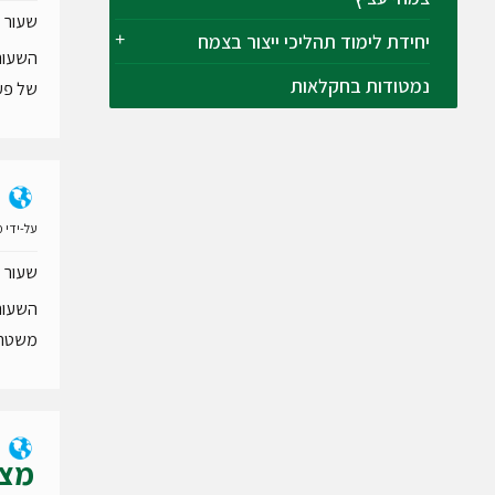
שעור מ
יחידת לימוד תהליכי ייצור בצמח
השעור 
נמטודות בחקלאות
של פעול
על-ידי
מ
שעור מ
השעור 
משטר 
מצו