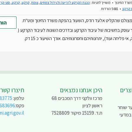
שרד החינוך
משוייך לתגיות :
הכנת הקרקע לזריעה ולגידול צמחים
,
צומח
,
קרקע
,
קרקע, סוגי קר
 קרקע
5681 הורדות
מצולם שהקליט אלעד רודס, השעור בהפקת משרד החינוך ומט"ח.
הור
עוסק בחשיבות של עיבוד הקרקע ובדרכים השונות לעיבוד הקרקע (
אי פליחה ועוד), יתרונותיהם וחסרונותיהם. אורך השיעור כ 15 דק.
צרים
היכן אנחנו נמצאים
תיצרו קשר
מרכז וולקני דרך המכבים 68
טלפון:
83775
ראשון לציון
פקס:
9683696
ר שוחר
ת.ד. 15159 מיקוד 7528809
.agri.gov.il
 במדעי