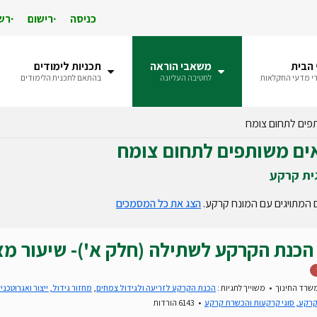
כניסה
רישום
רש
הבית
משאבי הוראה
תכניות לימודים
י מדעי החקלאות
לחטיבה העליונה
בהתאם לתכנית הלימודים
פים לתחום צומח
ים משותפים לתחום צומח
ית קרקע
 המתויגים עם המונח קרקע.
הצג את כל המסמכים
הכנת הקרקע לשתילה (חלק א')- שיעור מצ
שרד החינוך
משוייך לתגיות :
הכנת הקרקע לזריעה ולגידול צמחים
,
מחזור גידול, ייצור ואגרוטכני
רקע, סוגי קרקעות והכשרת קרקע
6143 הורדות