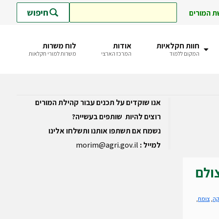
חיפוש
ת המורים
חוות חקלאיות
אודות
לוח משרות
המקום ללמוד
המרכז הארצי
משרות למורי חקלאות
אנו שוקדים על תכנים עבור קהילת המורים
רוצים להיות שותפים בעשייה?
נשמח אם תשתפו אותנו ותשלחו אלינו
למייל :
morim@agri.gov.il
ולם
קה
,
צומח
,