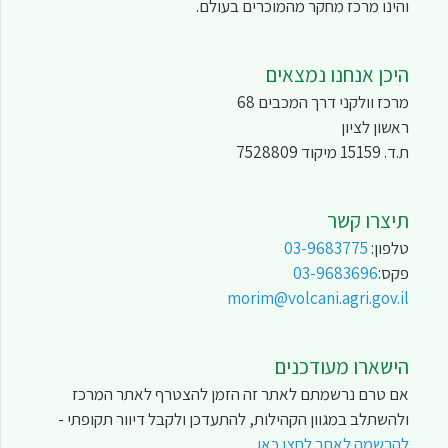
והינו מרכז מחקר מהמוכרים בעולם.
היכן אנחנו נמצאים
מרכז וולקני דרך המכבים 68
ראשון לציון
ת.ד. 15159 מיקוד 7528809
תיצרו קשר
טלפון:
03-9683775
פקס:
03-9683696
morim@volcani.agri.gov.il
הישארו מעודכנים
אם טרם נרשמתם לאתר זה הזמן להצטרף לאתר המרכז
ולהשתלב במגוון הקהילות, להתעדכן ולקבל דיוור תקופתי -
להרשמה לאתר לחצו כאן