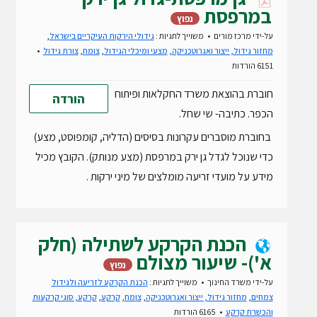
במרפסת
נפוץ
על-ידי
מרכז מורים
משוייך לתגיות :
גידולי הירקות העיקריים בישראל
,
מחזור גידול, ייצור ואגרוטכניקה
,
מצעי ומיכלי הגידול
,
צומח
,
צורת גידול
6151 הורדות
חוברת בהוצאת משרד החקלאות ופיתוח
הורדה
הכפר. כתיבה- שי שחל.
בחוברת מוסברים עקרונות בסיסים (הדליה, קומפוסט, מצע)
כדי שנוכל לגדל גן ירק במרפסת (מצע מנותק). הקובץ מכיל
מידע על מועדי זריעה מומלצים של מיני ירקות .
הכנת הקרקע לשתילה (חלק
א')- שיעור מצולם
נפוץ
על-ידי
משרד החינוך
משוייך לתגיות :
הכנת הקרקע לזריעה ולגידול
צמחים
,
מחזור גידול, ייצור ואגרוטכניקה
,
צומח
,
קרקע
,
קרקע, סוגי קרקעות
והכשרת קרקע
6165 הורדות