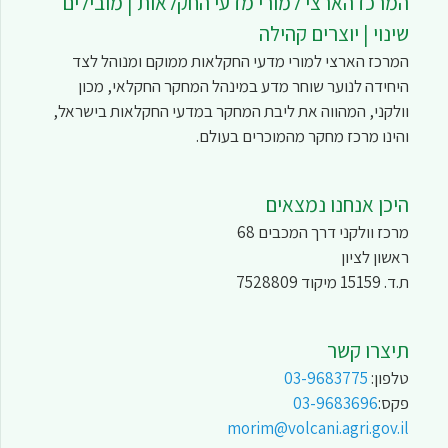
המרכז הארצי למורי מדעי החקלאות | מובילים
שינוי | יוצרים קהילה
המרכז הארצי למורי מדעי החקלאות ממוקם ומנוהל לצד
היחידה לנוער שוחר מדע במינהל המחקר החקלאי, מכון
וולקני, המהווה את ליבת המחקר במדעי החקלאות בישראל,
והינו מרכז מחקר מהמוכרים בעולם.
היכן אנחנו נמצאים
מרכז וולקני דרך המכבים 68
ראשון לציון
ת.ד. 15159 מיקוד 7528809
תיצרו קשר
טלפון:
03-9683775
פקס:
03-9683696
morim@volcani.agri.gov.il