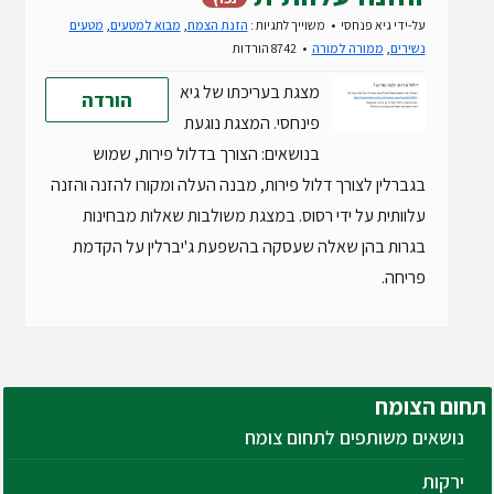
על-ידי
גיא פנחסי
משוייך לתגיות :
הזנת הצמח
,
מבוא למטעים
,
מטעים
נשירים
,
ממורה למורה
8742 הורדות
מצגת בעריכתו של גיא
הורדה
פינחסי. המצגת נוגעת
בנושאים: הצורך בדלול פירות, שמוש
בגברלין לצורך דלול פירות, מבנה העלה ומקורו להזנה והזנה
עלוותית על ידי רסוס. במצגת משולבות שאלות מבחינות
בגרות בהן שאלה שעסקה בהשפעת ג'יברלין על הקדמת
פריחה.
תחום
הצומח
נושאים משותפים לתחום צומח
ירקות