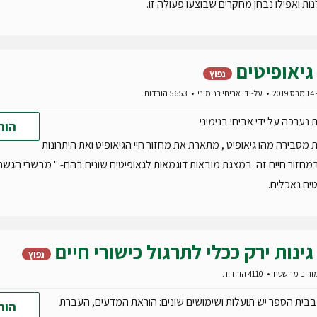
ת ואפילו נבחן מחקרים שבוצעו פעולה זו.
גיאופיטים
נפוץ
20
על-ידי
אביחי בנימיני
5653 הורדות
נערכה על ידי אביחי בנימיני
הור
מסבירה מהו גיאופיט , מתארת את מחזור חיי הגיאופיט ואת היתרונות
מחזור חיים זה. במצגת מובאות דוגמאות לגאופיטים שונים בהם- " מבשרי הגשם
טים נאכלים.
גינות ירק ככלי לתרגול כישורי חיים
נפוץ
ורים מהשטח
4110 הורדות
בבית הספר יש תועלות ושימושים שונים: הוראת המדעים, העברת
הור