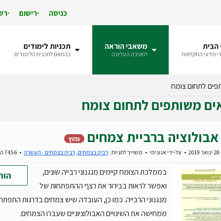
כניסה
רישום
רש
הבית
משאבי הוראה
תכניות לימודים
י מדעי החקלאות
לחטיבה העליונה
בהתאם לתכנית הלימודים
פים לתחום צומח
ים משותפים לתחום צומח
אבולוציה ברביית צמחים
נפוץ
20
על-ידי
אנונימי
משוייך לתגיות :
רביה בצמחים
,
רביה בצמחים - העשרה
7456 הורדות
בממלכת הצומח קיימים מנגנוני רבייה שונים,
הור
ואפשר לראות בבירור את רצף ההתפתחות של
מנגנוני הרבייה. כמו כן, העובדה שיש צמחים בדרגות התפתחו
ממחישה את השינויים האבולוציוניים שעברו הצמחים.