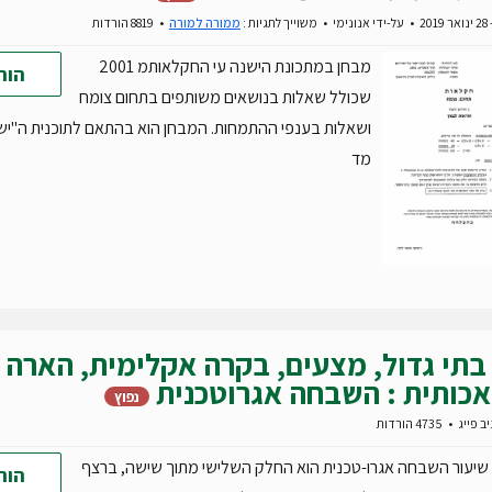
20
על-ידי
אנונימי
משוייך לתגיות :
ממורה למורה
8819 הורדות
מבחן במתכונת הישנה עי החקלאותמ 2001
הור
שכולל שאלות בנושאים משותפים בתחום צומח
ושאלות בענפי ההתמחות. המבחן הוא בהתאם לתוכנית ה"יש
מד
בתי גדול, מצעים, בקרה אקלימית, הארה
כותית : השבחה אגרוטכנית
נפוץ
יב פייג
4735 הורדות
שיעור השבחה אגרו-טכנית הוא החלק השלישי מתוך שישה, ברצף
הור