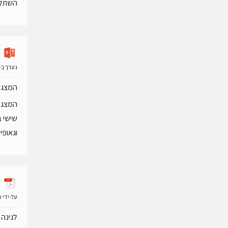
השתלנו
נערך ב- 14 מרס 19
המצגת 
המצגת 
שישי ב
וגאופי
על-ידי
מ
לגינה 