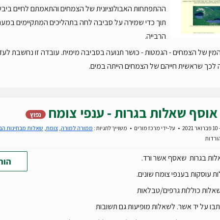
ההתפתחות האבולוציונית של הצמחים והתאמתם לחיים ביב
תוך כדי שמירה על סביבה לחה בתהליכים המתקיימים במע
הרבייה.
מין של הצמחים - הגמטות - כושר תנועה בסביבה מימית. עובדה זו נחשבת לעד
 לכך שראשית חייהם של הצמחים הייתה במים.
אוסף שאלות בגרות - ענפי צומח
נפוץ
20
על-ידי
מרכז מורים
משוייך לתגיות :
ממורה למורה
,
צומח
,
שאלות מבחינות הב
הור
 עוסקות בענפי צומח שונים.
אלות כוללות גרפים/טבלאות
ו על יד אשר. לשאלות מופיעות גם תשובות