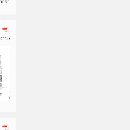
בפתח קוב
נערך ב- 28 נובמבר 19