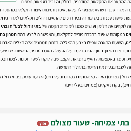
 המתאר את החקלאות המודרנית. בחלק זה נכיר דוגמאות נוספות
 אגרו-טכנית שהיא אמצעי להעלאת איכות וזמינות הייצור החקלאי במהפכה ה
ת שיטות טכניות. בשיעור זה נכיר דרכים להתאים גידולים חקלאיים לאזורי גידול 
לוקחים את הלימון ועושים ממנו לימונדה: הקמה של
בתי גידול לבע"ח ובתי
ים
במקומות שאינם בהכרח פוריים לחקלאות, והאפשרות לבצע בהם
תמרון בתנ
ם,
השעות ההארה ואפילו בצבע ההצללה. בזכות תמרונים אלה הצליח האדם ל
ות וכמות המזון. בסוף הפרק נלמד על הפעולה האגרו-טכנית הראשונה שביצע
ב
קו וכיצד באמצעותה האיץ בחצי את הקצב שבה לוקח לשפר תכונות לצמח ובכך
 לשבח גנטית את החיטה בתהליך התורשה.
 גדול (צמחים) הארה מלאכותית (צמחים ובעלי חיים)השיעור עוסק ב:בתי גדול (
חיים), בקרת אקלים (צמחים ובעלי חיים)
בתי צמיחה- שעור מצולם
נפוץ