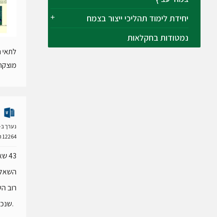
יחידת לימוד תהליכי ייצור בצמח
נמטודות בחקלאות
לתאי ה
מוצקה
נערך ב- 10 פברואר 21
12264 הורדות
43 שאלות בגרות שאסף אשר ורד.
השאלות
רוב הש
.שנכתב