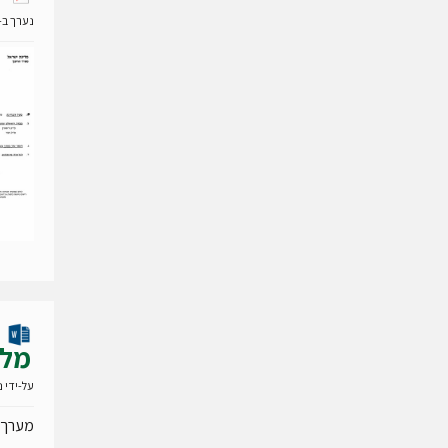
נערך ב- 28 ינואר 19
מלא
על-ידי
נ
מערך 