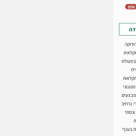
נפוץ
דה
ירוקה
חקלאית
בפעולת
לו
חקלאות
נגנוני
שמבצעים
. נרחיב
 ונספר
ת
ת בענף