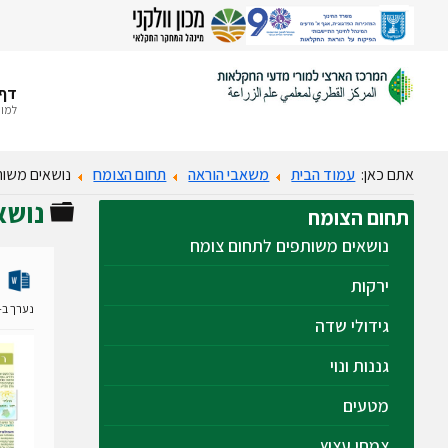
דף 
למור
אתם כאן:
עמוד הבית
משאבי הוראה
תחום הצומח
נושאים משות
נושא
תיקייה
תחום
הצומח
נושאים משותפים לתחום צומח
ירקות
נערך ב- 28 ינואר 19
גידולי שדה
גננות ונוי
מטעים
צמחי עציץ