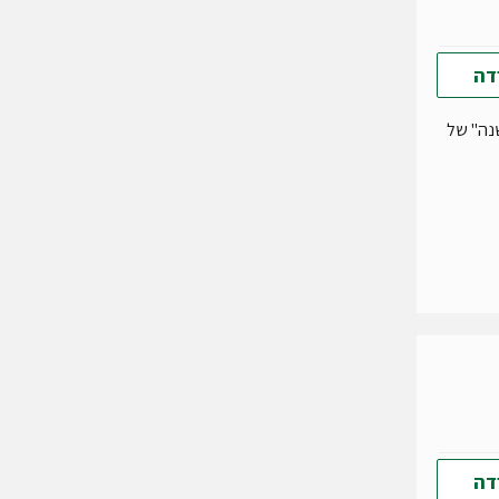
דה
נה" של
דה