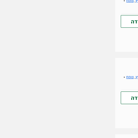
ץ
,
צומח
דה
ץ
,
צומח
דה