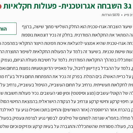
ג3 השבחה אגרוטכנית- פעולות חקלאיות
יב פייג
5070 הורדות
שיעור השבחה אגרו-טכנית הוא החלק השלישי מתוך שישה, ברצף
הור
 המתאר את החקלאות המודרנית. בחלק זה נכיר דוגמאות נוספות
 אגרו-טכנית שהיא אמצעי להעלאת איכות וזמינות הייצור החקלאי במהפכה ה
ת שיטות טכניות. בשיעור זה נלמד על הפעולות החקלאיות לשיפור התוצרת ה
שתכללו במהלך החקלאות המודרנית. נלמד על חשיבות פעולת הגיזום, נעמיק 
, נלמד על ההבדל בין דישון לזיבול, על מאפייני הדשן וטעויות נפוצות בתחום ואפי
על כריית האשלג בים המלח. בפרק זה נכיר את התפתחות תחום גידול בע"ח מ
ת לחקלאות תעשייתית. נרחיב על תחום העשבייה, הטיפול בעשבייה, נרחיב על מ
 של הקוטלי עשבים (מגע וסיסטמי) ומיון סוגי העשבים. נכיר פעולות חשובות 
 חיפוי קרקע וחיטוי קרקע ונרחיב על הנקודה הישראלית בהמצאת החיטוי הסולרי
 בהכרת אזור הריזוספרה (אזור השורשים) והחיים בתוכו ואפילו נגיע עד לאירלנד
 מחלה בתפו"א שגרמה למותם של מילונים. לבסוף נגיע לצרפת ונעמיק בפעול
ה, פעולה מסורתית שהשתכללה והתגברה על בעיות קרקע ומזיקים וכיום שולט