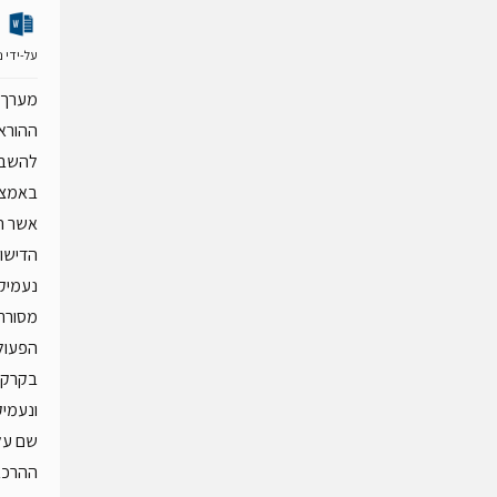
על-ידי
נ
מערך 
ההוראה
להשבחה
באמצעו
אשר ה
הדישון
נעמיק 
מסורתי
הפעולה
בקרקע:
ונעמיק
שם על
ההרכב