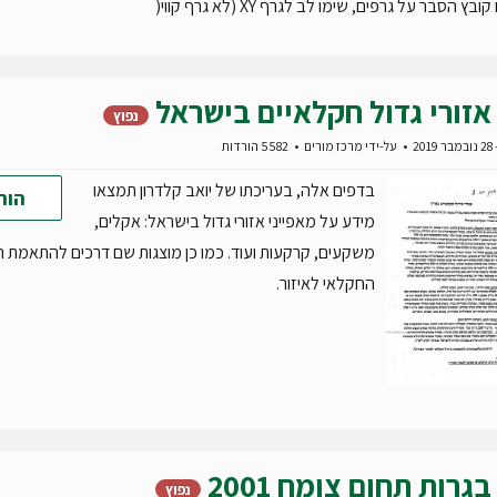
ץ הסבר על גרפים, שימו לב לגרף XY (לא גרף קווי(
אזורי גדול חקלאיים בישראל
נפוץ
20
על-ידי
מרכז מורים
5582 הורדות
בדפים אלה, בעריכתו של יואב קלדרון תמצאו
הור
מידע על מאפייני אזורי גדול בישראל: אקלים,
משקעים, קרקעות ועוד. כמו כן מוצגות שם דרכים להתאמת ה
החקלאי לאיזור.
בגרות תחום צומח 2001
נפוץ