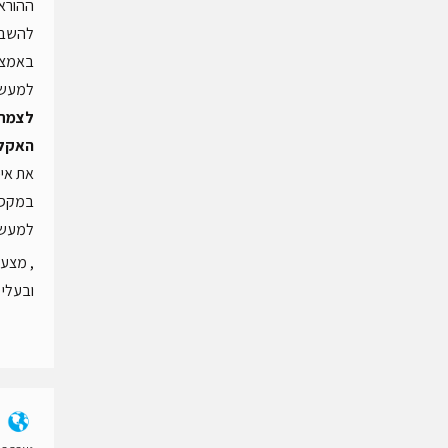
ההוראה
להשבחה
באמצעו
למעשה 
לצמח
האקלי
את איכ
במקסי
למעשה
, מצעי
ובעלי 