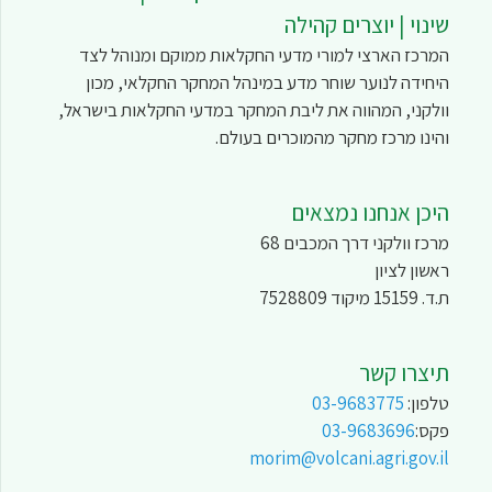
שינוי | יוצרים קהילה
המרכז הארצי למורי מדעי החקלאות ממוקם ומנוהל לצד
היחידה לנוער שוחר מדע במינהל המחקר החקלאי, מכון
וולקני, המהווה את ליבת המחקר במדעי החקלאות בישראל,
והינו מרכז מחקר מהמוכרים בעולם.
היכן אנחנו נמצאים
מרכז וולקני דרך המכבים 68
ראשון לציון
ת.ד. 15159 מיקוד 7528809
תיצרו קשר
טלפון:
03-9683775
פקס:
03-9683696
morim@volcani.agri.gov.il