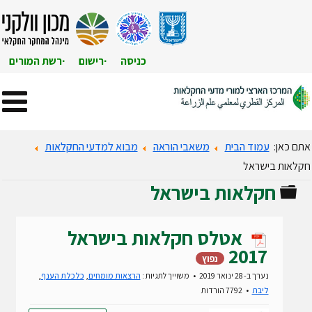
כניסה
רישום
רשת המורים
אתם כאן:
עמוד הבית
משאבי הוראה
מבוא למדעי החקלאות
חקלאות בישראל
חקלאות בישראל
תיקייה
אטלס חקלאות בישראל
2017
נפוץ
נערך ב- 28 ינואר 2019
משוייך לתגיות :
הרצאות מומחים
,
כלכלת הענף
,
ליבת
7792 הורדות