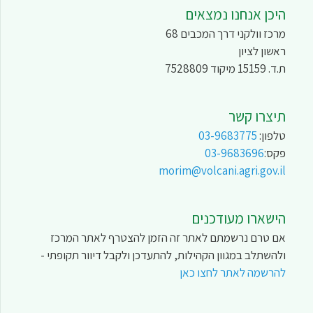
היכן אנחנו נמצאים
מרכז וולקני דרך המכבים 68
ראשון לציון
ת.ד. 15159 מיקוד 7528809
תיצרו קשר
טלפון:
03-9683775
פקס:
03-9683696
morim@volcani.agri.gov.il
הישארו מעודכנים
אם טרם נרשמתם לאתר זה הזמן להצטרף לאתר המרכז
ולהשתלב במגוון הקהילות, להתעדכן ולקבל דיוור תקופתי -
להרשמה לאתר לחצו כאן