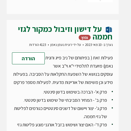
על דישון וזיבול כמקור לגזי
חממה
נפוץ
נערך ב- 10 מאי 2023
על-ידי
רונית נעמן נאמן
4123 הורדות
פעילות זאת ( בפיתוחם של ניב פייג ורונית
הורדה
נאמן) מיועדת לתלמידי י"א וי"ב אשר
עוסקים בנושא של השפעת החקלאות על הסביבה. בפעילות
מידע וכן משימות של אוריינות מדעית. לפעילות מספר פרקים
פרק א'- הברכה בשימוש בדשן סינטטי.
פרק ב' - המחיר הסביבתי של שימוש בדשן סינטטי.
פרק ג'- יצור ויישום של דשנים סינטטיים כגורמים לפליטות
של גזי חממה.
פרק ד'- האם יצור ושימוש בזבל אורגני מונע פליטות גזי