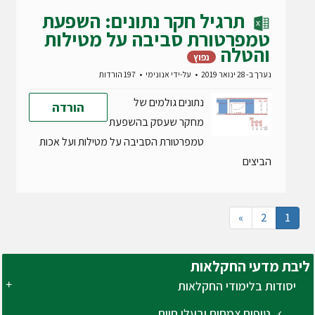
תרגיל חקר נתונים: השפעת
טמפרטורת סביבה על מטילות
והטלה
נפוץ
נערך ב- 28 ינואר 2019
על-ידי
אנונימי
197 הורדות
נתונים גולמים של
הורדה
מחקר שעסק בהשפעת
טמפרטורת הסביבה על מטילות ועל אכות
הביצים
»
2
1
ליבת
מדעי החקלאות
יסודות בלימודי החקלאות
טיפוח צמחים ובעלי חיים