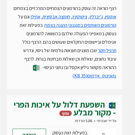
רצף הוראה זה עוסק בהורמונים הצמחיים המרכזיים בצמחים:
אוקסין
,
ג'יברלין,
ציטוקינין
,
חומצה אבסיצית
,
אתילן
וגם על
הורמונים השותפים במנגנוני ההגנה בצמח
. בפעילות זאת
נעסוק במאפייני הפעולה שלהם בהשוואה להורמונים
אנימלים וביישומים החקלאים שעושים בהם. הרצף כולל
תרגיל חקר
שבו מוצגים תוצאות גולמיות של ניסוי, ונדרש
עיבוד נתונים, שאלות וכן שאלות מבחינות בגרות. לרצף
ההוראה מקושר גיליון אקסל ובו נתוני הניסוי- .
xlsנינוס_אדמום
(35 KB)
השפעת דלול על איכות הפרי
- מקור מבלע
נפוץ
על-ידי
אנונימי
5281 הורדות
בפעילות זאת נעסוק
הורדה