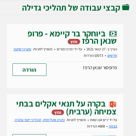
קבצי עבודה של תהליכי גדילה
תיקייה
v
ביוחקר בר קיימא - פרופ
i
שנאן הרפז
נפוץ
d
נערך ב- 27 ינואר 2021
על-ידי
מרכז מורים
משוייך לתגיות :
מערכי שיעור
e
חדשים
10073 הורדות
o
פרופסור שנאן הרפז
הורדה
בקרה על תנאי אקלים בבתי
צמיחה (ערבית)
נפוץ
על-ידי
רים אבו שאח
משוייך לתגיות :
בקרה אקלימית
,
תהליכי ייצור ובקרה
בצמח
4608 הורדות