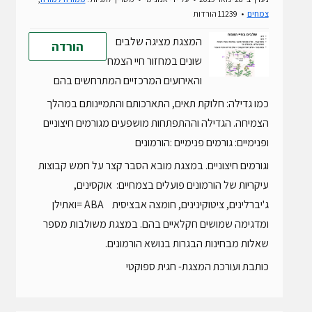
צמחים
11239 הורדות
המצגת מציגה שלבים
הורדה
שונים במחזור חיי הצמח
והאירועים המרכזיים המתרחשים בהם
כמו גדילה: חלוקת תאים, התארכותם והתמיינותם במהלך
הצמיחה. הגדילה וההתפתחות מושפעים מגורמים חיצוניים
ופנימיים: גורמים פנימיים :הורמונים
וגורמים חיצוניים. במצגת מובא הסבר קצר על חמש קבוצות
עיקריות של הורמונים פועלים בצמחיים: אוקסינים,
ג'יברלינים, ציטוקינינים, חומצה אבציסית ABA =ואתילן
ומדגימה שמושים חקלאיים בהם. במצגת משולבות מספר
שאלות מבחינות הבגרות בנושא הורמונים.
כותבת ועורכת המצגת- חגית ספוקטי