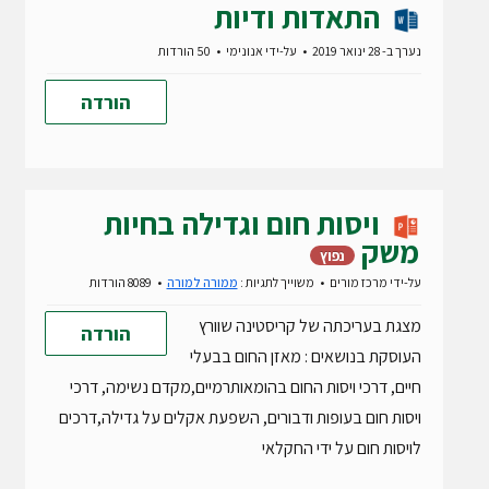
התאדות ודיות
נערך ב- 28 ינואר 2019
על-ידי
אנונימי
50 הורדות
הורדה
ויסות חום וגדילה בחיות
משק
נפוץ
על-ידי
מרכז מורים
משוייך לתגיות :
ממורה למורה
8089 הורדות
מצגת בעריכתה של קריסטינה שוורץ
הורדה
העוסקת בנושאים : מאזן החום בבעלי
חיים, דרכי ויסות החום בהומאותרמיים,מקדם נשימה, דרכי
ויסות חום בעופות ודבורים, השפעת אקלים על גדילה,דרכים
לויסות חום על ידי החקלאי