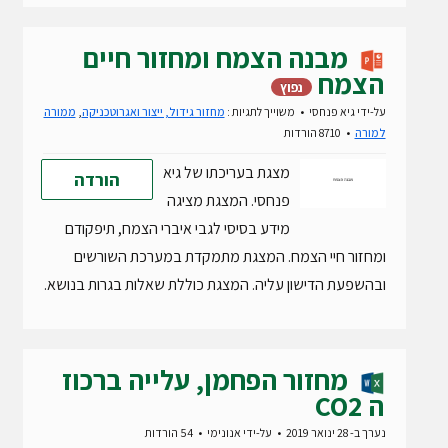
מבנה הצמח ומחזור חיים
הצמח
נפוץ
על-ידי
גיא פנחסי
משוייך לתגיות :
מחזור גידול, ייצור ואגרוטכניקה
,
ממורה
למורה
8710 הורדות
מצגת בעריכתו של גיא
הורדה
פנחסי. המצגת מציגה
מידע בסיסי לגבי איברי הצמח, תיפקודם
ומחזור חיי הצמח. המצגת מתמקדת במערכת השורשים
ובהשפעת הדישון עליה. המצגת כוללת שאלות בגרות בנושא.
מחזור הפחמן, עלייה ברכוז
ה CO2
נערך ב- 28 ינואר 2019
על-ידי
אנונימי
54 הורדות