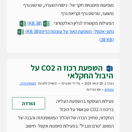
מופיעות מיומנויות חקר של : ניסוח השערה, שרטוט גרף
משוער, שרטוט גרף וקריאת גרף.
הפעילות מקושרת לגליון האלקטרוני :
(38 KB)
נתוני אקסל- השפעת האור על עוצמת הדיות
(38 KB)
(38 KB)
השפעת רכוז ה CO2 על
היבול החקלאי
נערך ב- 28 ינואר 2019
על-ידי
אנונימי
משוייך לתגיות :
פוטוסינתזה
,
צמחים
64 הורדות
פעילות העוסקת בהשפעת העלייה
הורדה
בריכוז ה CO2 שבאוויר על היבול
החקלאי, מחייב הכרה של תהליך הפוטוסינתזה והבנה של
המושג "גורם מגביל". בפעילות מיומנות אקסל- חישוב