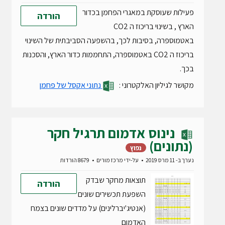
פעילות שעוסקת במאגרי הפחמן בכדור
הורדה
הארץ , בשינוי בריכוז ה CO2
באטמוספרה, בסיבות לכך, בהשפעה הסביבתית של השינוי
בריכוז ה CO2 באטמוספרה, התחממות כדור הארץ, והסכנות
בכך.
מקושר לגיליון האלקטרוני :
נתוני אקסל של פחמן
נינוס אדמום תרגיל חקר
(נתונים)
נפוץ
נערך ב- 11 מרס 2019
על-ידי
מרכז מורים
8679 הורדות
תוצאות מחקר שבדק
הורדה
השפעת תכשירים שונים
(אנטיג'יברלינים) על מדדים שונים בצמח
האדמום