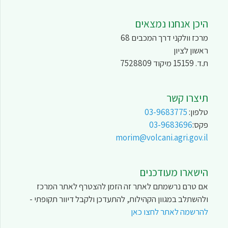
היכן אנחנו נמצאים
מרכז וולקני דרך המכבים 68
ראשון לציון
ת.ד. 15159 מיקוד 7528809
תיצרו קשר
טלפון:
03-9683775
פקס:
03-9683696
morim@volcani.agri.gov.il
הישארו מעודכנים
אם טרם נרשמתם לאתר זה הזמן להצטרף לאתר המרכז
ולהשתלב במגוון הקהילות, להתעדכן ולקבל דיוור תקופתי -
להרשמה לאתר לחצו כאן