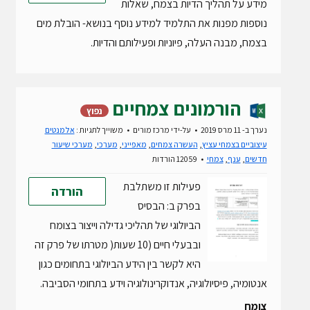
מידע על תהליך הדיות בצמח, שאלות
נוספות מפנות את התלמיד למידע נוסף בנושא- הובלת מים
בצמח, מבנה העלה, פיוניות ופעילותם והדיות.
הורמונים צמחיים
נפוץ
נערך ב- 11 מרס 2019
על-ידי
מרכז מורים
משוייך לתגיות :
אלמנטים
עיצוביים בצמחי עציץ
,
העשרה צמחים
,
מאפייני
,
מערכי
,
מערכי שיעור
חדשים
,
ענף
,
צמחי
12059 הורדות
פעילות זו משתלבת
הורדה
בפרק ב: הבסיס
הביולוגי של תהליכי גדילה וייצור בצומח
ובבעלי חיים (10 שעות( מטרתו של פרק זה
היא לקשר בין הידע הביולוגי בתחומים כגון
אנטומיה, פיסיולוגיה, אנדוקרינולוגיה וידע בתחומי הסביבה.
צומח