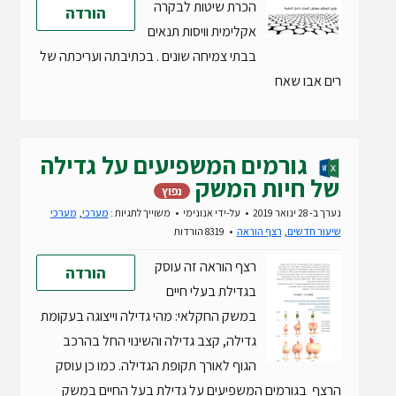
הכרת שיטות לבקרה
הורדה
אקלימית וויסות תנאים
בבתי צמיחה שונים . בכתיבתה ועריכתה של
רים אבו שאח
גורמים המשפיעים על גדילה
של חיות המשק
נפוץ
נערך ב- 28 ינואר 2019
על-ידי
אנונימי
משוייך לתגיות :
מערכי
,
מערכי
שיעור חדשים
,
רצף הוראה
8319 הורדות
רצף הוראה זה עוסק
הורדה
בגדילת בעלי חיים
במשק החקלאי: מהי גדילה וייצוגה בעקומת
גדילה, קצב גדילה והשינוי החל בהרכב
הגוף לאורך תקופת הגדילה. כמו כן עוסק
הרצף בגורמים המשפיעים על גדילת בעל החיים במשק