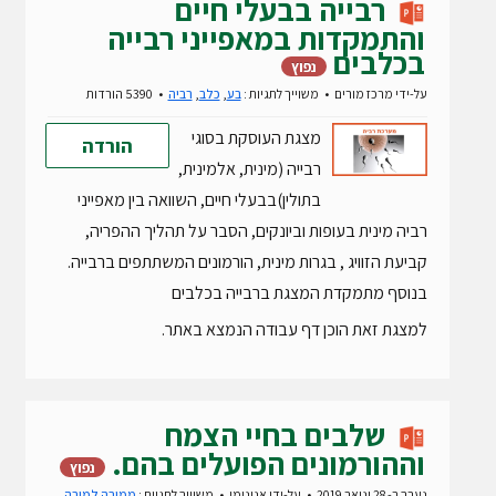
רבייה בבעלי חיים
והתמקדות במאפייני רבייה
בכלבים
נפוץ
על-ידי
מרכז מורים
משוייך לתגיות :
בע
,
כלב
,
רביה
5390 הורדות
מצגת העוסקת בסוגי
הורדה
רבייה (מינית, אלמינית,
בתולין)בבעלי חיים, השוואה בין מאפייני
רביה מינית בעופות וביונקים, הסבר על תהליך ההפריה,
קביעת הזוויג , בגרות מינית, הורמונים המשתתפים ברבייה.
בנוסף מתמקדת המצגת ברבייה בכלבים
למצגת זאת הוכן דף עבודה הנמצא באתר.
שלבים בחיי הצמח
וההורמונים הפועלים בהם.
נפוץ
נערך ב- 28 ינואר 2019
על-ידי
אנונימי
משוייך לתגיות :
ממורה למורה
,