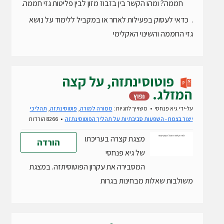
חממה? ומהו הקשר בין בזבוז מזון לבין פליטות גזי חממה.
. כדאי לעסוק בפעילות לאחר או במקביל ללימוד על נושא
גזי החממה והשינוי האקלימי
פוטוסינתזה, על קצה
המזלג.
נפוץ
על-ידי
גיא פנחסי
משוייך לתגיות :
ממורה למורה
,
פוטוסינתזה
,
תהליכי
ייצור בצמח - השפעות סביבתיות על תהליך הפוטוסינתזה
8266 הורדות
מצגת קצרה בעריכתו
הורדה
של גיא פנחסי
המסבירה את עקרון הפוטוסיתזה. במצגת
משולבות שאלות מבחינות בגרות