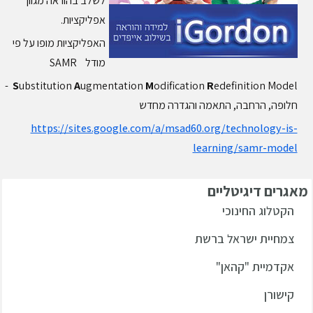
לשלב בהוראה מגוון
אפליקציות.
האפליקציות מופו על פי
מודל SAMR
edefinition Model -
S
ubstitution
A
ugmentation
M
odification
R
חלופה, הרחבה, התאמה והגדרה מחדש
https://sites.google.com/a/msad60.org/technology-is-
learning/samr-model
אגרים
דיגיטליים
הקטלוג החינוכי
צמחיית ישראל ברשת
אקדמיית "קהאן"
קישורן