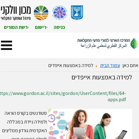
כניסה
רישום
רשת המורים
ם כאן:
עמוד הבית
למידה באמצעות אייפדים
למידה באמצעות אייפדים
https://www.gordon.ac.il/sites/gordon/UserContent/files/64-
apps.pdf
סטודנטים בקורס הוראה
ולמידה ניידת במכללה
האקדמית גורדון ממליצים