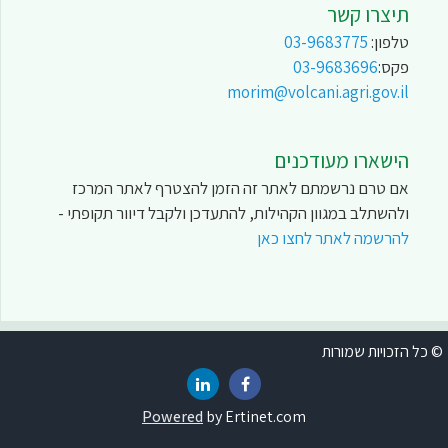
תיצרו קשר
טלפון:
03-9683775
פקס:
03-9683696
morim@volcani.agri.gov.il
הישארו מעודכנים
אם טרם נרשמתם לאתר זה הזמן להצטרף לאתר המרכז
ולהשתלב במגוון הקהילות, להתעדכן ולקבל דיוור תקופתי -
להרשמה לאתר לחצו כאן
כל הזכויות שמורות
Powered
by Ertinet.com