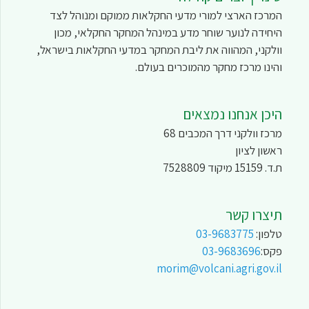
המרכז הארצי למורי מדעי החקלאות ממוקם ומנוהל לצד
היחידה לנוער שוחר מדע במינהל המחקר החקלאי, מכון
וולקני, המהווה את ליבת המחקר במדעי החקלאות בישראל,
והינו מרכז מחקר מהמוכרים בעולם.
היכן אנחנו נמצאים
מרכז וולקני דרך המכבים 68
ראשון לציון
ת.ד. 15159 מיקוד 7528809
תיצרו קשר
טלפון:
03-9683775
פקס:
03-9683696
morim@volcani.agri.gov.il