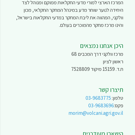
המרכז הארצי למורי מדעי החקלאות ממוקם ומנוהל לצד
היחידה לנוער שוחר מדע במינהל המחקר החקלאי, מכון
וולקני, המהווה את ליבת המחקר במדעי החקלאות בישראל,
והינו מרכז מחקר מהמוכרים בעולם.
היכן אנחנו נמצאים
מרכז וולקני דרך המכבים 68
ראשון לציון
ת.ד. 15159 מיקוד 7528809
תיצרו קשר
טלפון:
03-9683775
פקס:
03-9683696
morim@volcani.agri.gov.il
הישארו מעודכנים