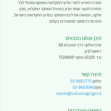
המרכז הארצי למורי מדעי החקלאות ממוקם ומנוהל לצד
היחידה לנוער שוחר מדע במינהל המחקר החקלאי, מכון
וולקני, המהווה את ליבת המחקר במדעי החקלאות בישראל,
והינו מרכז מחקר מהמוכרים בעולם.
היכן אנחנו נמצאים
מרכז וולקני דרך המכבים 68
ראשון לציון
ת.ד. 15159 מיקוד 7528809
תיצרו קשר
טלפון:
03-9683775
פקס:
03-9683696
morim@volcani.agri.gov.il
הישארו מעודכנים