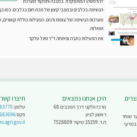
להדפסה) המתמקדת במבנה ותפקוד מערכת
הנשימה בכלבים ובמצבי קיצון של מכת חום בכלבים. כמו כן 
מערכות הנשימה של עופות ודגים. הפעילות כוללת קשורים, 
ושאלות.
את הפעילות כתבה ופיתחה ד"ר סיגל טלקר
צרים
היכן אנחנו נמצאים
תיצרו קשר
מרכז וולקני דרך המכבים 68
טלפון:
83775
ראשון לציון
פקס:
9683696
ר שוחר
ת.ד. 15159 מיקוד 7528809
.agri.gov.il
 במדעי