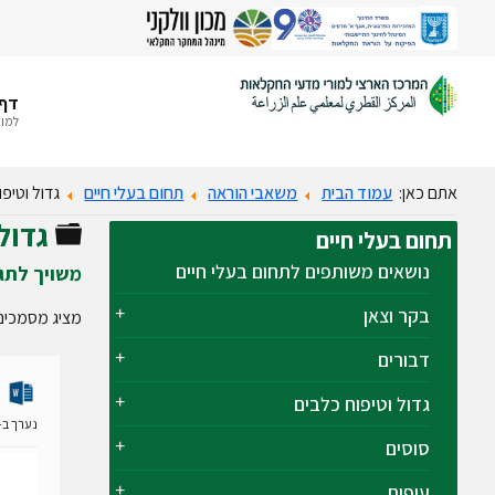
דף 
למור
אתם כאן:
עמוד הבית
משאבי הוראה
תחום בעלי חיים
גדול וטיפ
גדול
תיקייה
תחום
בעלי חיים
נושאים משותפים לתחום בעלי חיים
משויך לתג
בקר וצאן
מציג מסמכים 
דבורים
גדול וטיפוח כלבים
נערך ב- 28 ינואר 19
סוסים
עופות