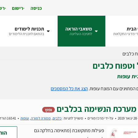
כניסה
רישום
רש
הבית
משאבי הוראה
תכניות לימודים
י מדעי החקלאות
לחטיבה העליונה
בהתאם לתכנית הלימודים
וח כלבים
 וטפוח כלבים
ית עופות
המתויגים עם המונח עופות.
הצג את כל המסמכים
מערכת הנשימה בכלבים
נפוץ
20
על-ידי
מרכז מורים
משוייך לתגיות :
כלבים
,
ממורה למורה
,
עופות
16541 הורדות
פעילות מתוקשבת (מתאימה בחלקה גם
הור