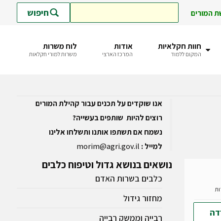
חיפוש
ת המורים
חוות חקלאיות
אודות
לוח משרות
המקום ללמוד
המרכז הארצי
משרות למורי חקלאות
אנו שוקדים על תכנים עבור קהילת המורים
רוצים להיות שותפים בעשייה?
נשמח אם תשתפו אותנו ותשלחו אלינו
למייל :
morim@agri.gov.il
נושאים
בנושא גדול וטיפוח כלבים
כלבים בשרות האדם
מחזור גידול
דה
רבייה וממשק רבייה