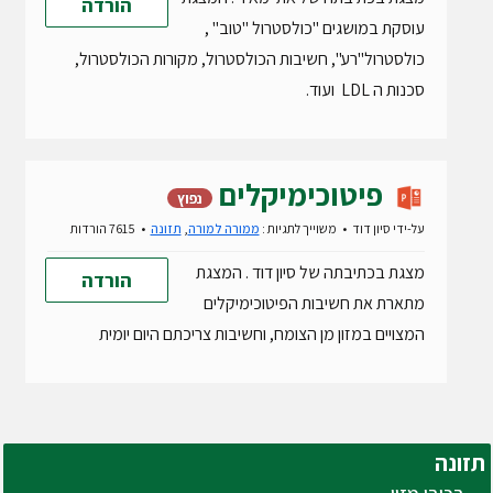
הורדה
עוסקת במושגים "כולסטרול "טוב" ,
כולסטרול"רע", חשיבות הכולסטרול, מקורות הכולסטרול,
סכנות ה LDL ועוד.
פיטוכימיקלים
נפוץ
על-ידי
סיון דוד
משוייך לתגיות :
ממורה למורה
,
תזונה
7615 הורדות
מצגת בכתיבתה של סיון דוד . המצגת
הורדה
מתארת את חשיבות הפיטוכימיקלים
המצויים במזון מן הצומח, וחשיבות צריכתם היום יומית
תזונה