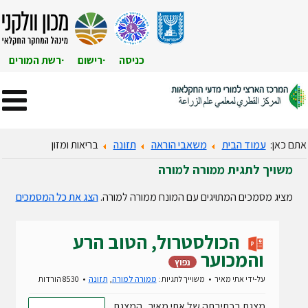
כניסה
רישום
רשת המורים
אתם כאן:
עמוד הבית
משאבי הוראה
תזונה
בריאות ומזון
משויך לתגית ממורה למורה
מציג מסמכים המתויגים עם המונח ממורה למורה.
הצג את כל המסמכים
הכולסטרול, הטוב הרע
והמכוער
נפוץ
על-ידי
אתי מאיר
משוייך לתגיות :
ממורה למורה
,
תזונה
8530 הורדות
מצגת בכתיבתה של אתי מאיר . המצגת