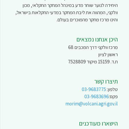
היחידה לנוער שוחר מדע במינהל המחקר החקלאי, מכון
וולקני, המהווה את ליבת המחקר במדעי החקלאות בישראל,
והינו מרכז מחקר מהמוכרים בעולם.
היכן אנחנו נמצאים
מרכז וולקני דרך המכבים 68
ראשון לציון
ת.ד. 15159 מיקוד 7528809
תיצרו קשר
טלפון:
03-9683775
פקס:
03-9683696
morim@volcani.agri.gov.il
הישארו מעודכנים