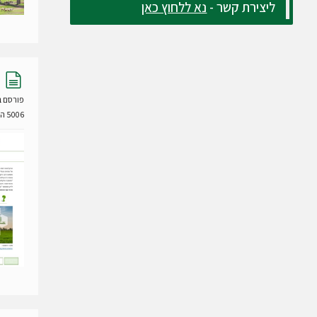
ליצירת קשר -
נא ללחוץ כאן
מ
ס
פורסם ב- 24 דצמבר
מ
5006 הורדות
ך