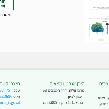
הור
(docx)
חיישנים.docx
צרים
היכן אנחנו נמצאים
תיצרו קשר
מרכז וולקני דרך המכבים 68
טלפון:
83775
ראשון לציון
פקס:
9683696
ר שוחר
ת.ד. 15159 מיקוד 7528809
.agri.gov.il
 במדעי