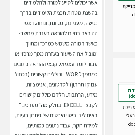
אשר יכולים לסייע למורה ולתלמידים
דייקת.
בהשגת מטרות תכנית הלימודים בדרך
d
נגישה, מעניינת, מגוונת, ונוחה. רצפי
ההוראה בנויים להוראה בעזרת מחשב-
כאשר המורה משמש כמרכז ומתווך
ומוביל את השיעור בעזרת מסך מרכזי או
עבור לומד עצמאי. קבצי ההוראה כתובים
כמסמךWORD וכוללים קשורים (בכחול
עם קו תחתון) לסרטונים, אנימציות,
דה
מידע, הרחבות. חלקם כוללים קישורים
לקבצי EXCELL. בחלק מה"מערכים"
דייקת
באים לידי ביטוי היבטים של פתרון בעיות,
עלי
למידת חקר, עבוד נתונים כמותיים,