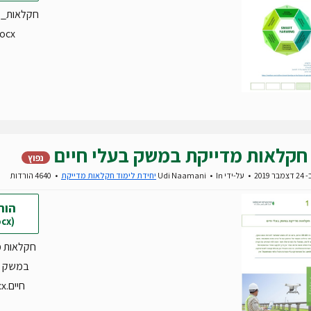
חקלאות_מ
ocx
חקלאות מדייקת במשק בעלי חיים
נפוץ
 2019
על-ידי
In
Udi Naamani
יחידת לימוד חקלאות מדייקת
4640 הורדות
הור
(docx)
חקלאות מ
במשק ב
חיים.docx