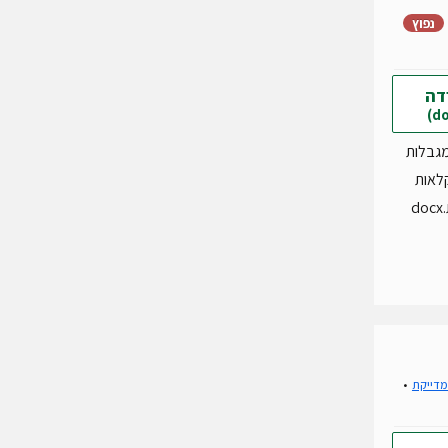
נפוץ
דה
מגבלות
לאות
d
מדייקת