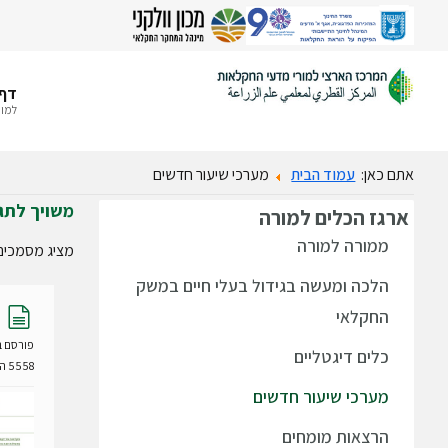
דף 
למור
אתם כאן:
עמוד הבית
מערכי שיעור חדשים
משויך לתג
ארגז
הכלים למורה
ממורה למורה
מציג מסמכים 
הלכה ומעשה בגידול בעלי חיים במשק
מ
החקלאי
ס
פורסם ב- 24 דצמבר
מ
כלים דיגטליים
5558 הורדות
ך
מערכי שיעור חדשים
הרצאות מומחים