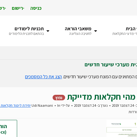
כניסה
רישום
רש
הבית
משאבי הוראה
תכניות לימודים
י מדעי החקלאות
לחטיבה העליונה
בהתאם לתכנית הלימודים
ית מערכי שיעור חדשים
המתויגים עם המונח מערכי שיעור חדשים.
הצג את כל המסמכים
מהי חקלאות מדייקת
נפוץ
 2019
נערך ב- 24 דצמבר 2019
על-ידי
In
Udi Naamani
יחידת לימוד חקלאות 
הור
(docx)