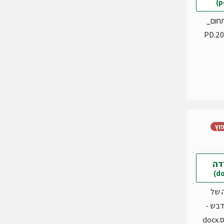
תחום_
צומח_2001.PD
פוץ
דה
ה של
דבש -
do