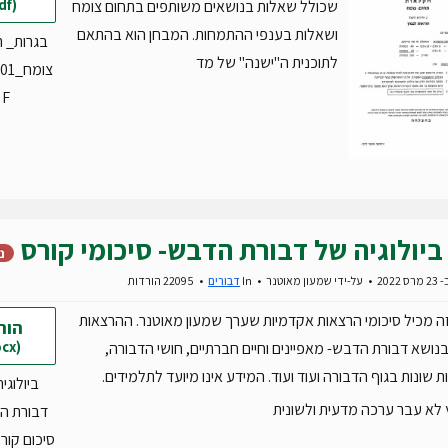
(pdf)
שכולל שאלות בנושאים משותפים בתחום צומח
ושאלות בענפי ההתמחות. המבחן הוא בהתאם
בגרות_ 
לתוכנית ה"ישנה" של מד
F
ביולוגיה של דבורת הדבש- סיכומי קורס
נ
2022
על-ידי
שמעון מאוטנר
In
דבורים
22095 הורדות
ה מכיל סיכומי הרצאות אקדמיות שערך שמעון מאוטנר. ההרצאות
הור
(docx)
נושא דבורת הדבש- מאפיינים וחיים חברתיים, חושי הדבורה,
 שונות בגוף הדבורה ועוד ועוד. המידע אינו מיועד לתלמידים.
ביולוגי
לא עבר ערכה מדעית ולשונית
דבורת ה
סיכום קורס.cx