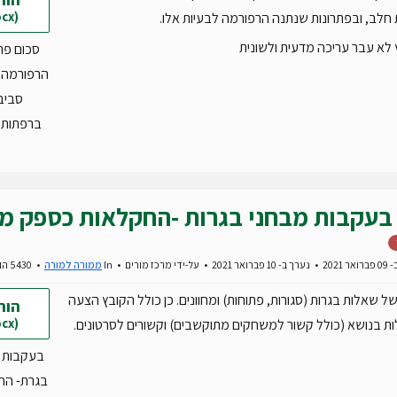
(docx)
חלב, ובפתרונות שנתנה הרפורמה לבעיות אלו.
לא עבר עריכה מדעית ולשונית
סכום פת
הרפורמה 
סביב
ברפתות.docx
בעקבות מבחני בגרות -החקלאות כספק מז
 2021
נערך ב- 10 פברואר 2021
על-ידי
מרכז מורים
In
ממורה למורה
5430 הורדות
ל שאלות בגרות (סגורות, פתוחות) ומחוונים. כן כולל הקובץ הצעה
הור
(docx)
ת בנושא (כולל קשור למשחקים מתוקשבים) וקשורים לסרטונים.
בעקבות 
בגרת- הח