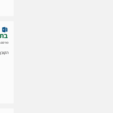
בתנ
פורסם ב- 09 פברואר
הקובץ 