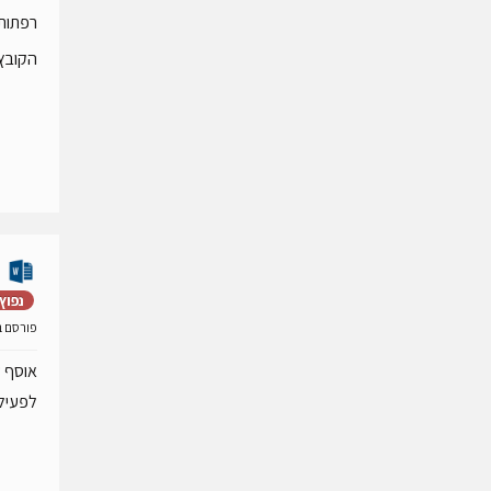
רפתות 
הקובץ 
נפוץ
פורסם ב- 09 פברואר
אוסף ש
לפעילו