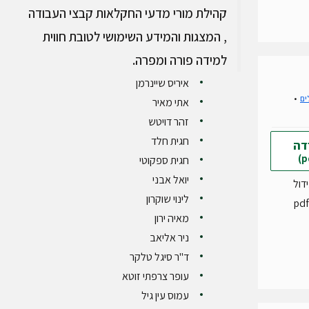
קהילת מורי מדעי החקלאות קבצי העבודה
, המצגות והמידע השימושי לטובת חווית
למידה פורה ומפרה.
איריס שיינרמן
ים
אתי מאיר
זהר דויטש
חגית חלד
דה
חגית ספקוטי
יואל אבני
ידול
לינוי שוקרון
מאיה ירון
ניר אליאב
ד"ר סיגל טלקר
עופר צרפתי זוטא
עמוס עין גיל