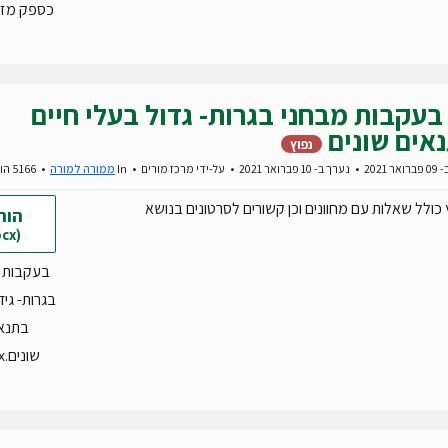
כספק מזון.cx
בעקבות מבחני בגרות- גדול בעלי חיים
אים שונים
נפוץ
 2021
נערך ב- 10 פברואר 2021
על-ידי
מרכז מורים
In
ממורה למורה
5166 הורדות
כולל שאלות עם מחוונים וכן קשורים לסרטונים בנושא
הור
(docx)
בעקבות 
בגרות- גי
בתנא
שונים.docx