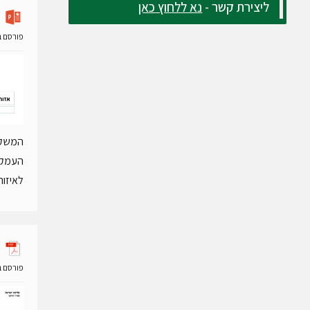
ליצירת קשר -
נא ללחוץ כאן
פורסם ב- 16 ספטמבר
המשקעי
העמקים
לאיזור
פורסם ב- 27 ינואר