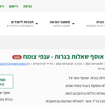
כניסה
רישום
רש
הבית
משאבי הוראה
תכניות לימודים
י מדעי החקלאות
לחטיבה העליונה
בהתאם לתכנית הלימודים
אוסף שאלות בגרות - ענפי צומח
נפוץ
 2021
נערך ב- 10 פברואר 2021
על-ידי
מרכז מורים
In
נושאים משותפים לתחום 
הור
(doc)
 עוסקות בענפי צומח שונים.
אוסף ש
אלות כוללות גרפים/טבלאות
בגרות צומח.
ו על יד אשר. לשאלות מופיעות גם תשובות