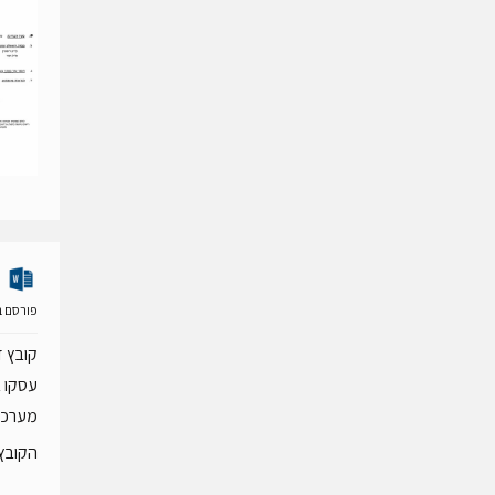
פורסם ב- 23 מרס 
קובץ ז
עסקו ב
מערכות
הקובץ 