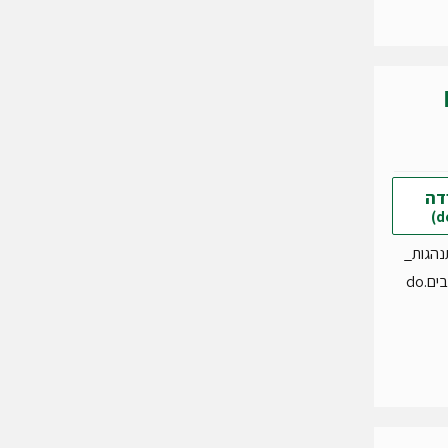
דה
נהגות_
מינית_כלבים.do