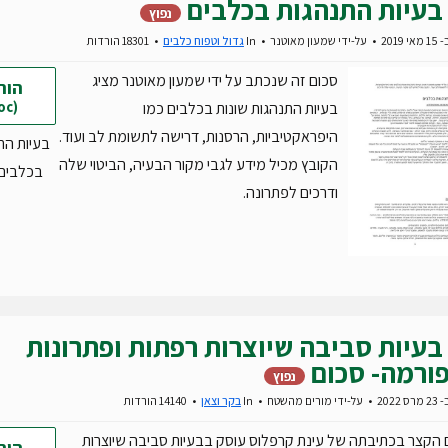
בעיות התנהגות בכלבים
נפוץ
2019
על-ידי
שמעון מאוטנר
In
גדול וטפוח כלבים
18301 הורדות
סכום זה שנכתב על ידי שמעון מאוטנר מציג
הור
(doc)
בעיות התנהגות שונות בכלבים כמו
היפראקטיביות, הרסנות, דרישה לתשומת לב ועוד.
בעיות הת
הקובץ מכיל מידע לגבי מקור הבעיה, הביטוי שלה
בכלבים.oc
ודרכים לפתרונה.
בעיות סביבה שיוצרות רפתות ופתרונות
ורמה- סכום
נפוץ
2022
על-ידי
מורים מהשטח
In
בקר וצאן
14140 הורדות
הקצר בכתיבתה של עינת קרפלוס עוסק בבעיות סביבה שיוצרות
הור