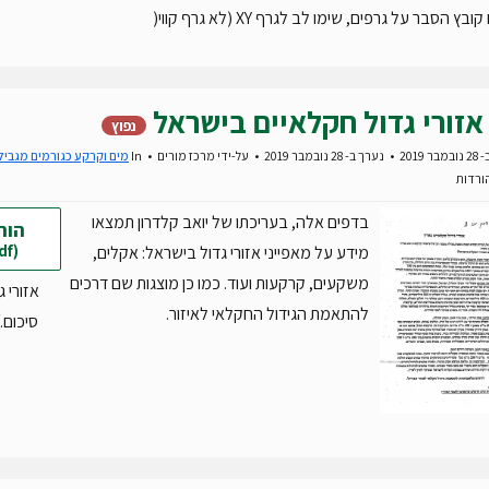
ץ הסבר על גרפים, שימו לב לגרף XY (לא גרף קווי(
אזורי גדול חקלאיים בישראל
נפוץ
 2019
נערך ב- 28 נובמבר 2019
על-ידי
מרכז מורים
In
מים וקרקע כגורמים מגביל
בדפים אלה, בעריכתו של יואב קלדרון תמצאו
הור
(pdf)
מידע על מאפייני אזורי גדול בישראל: אקלים,
משקעים, קרקעות ועוד. כמו כן מוצגות שם דרכים
אזורי ג
להתאמת הגידול החקלאי לאיזור.
סיכום.pdf