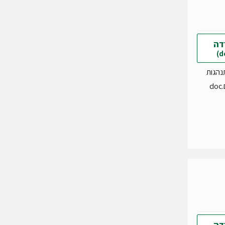
דה
נהגות
d
דה