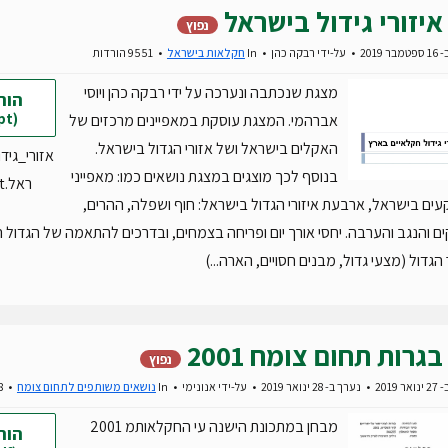
איזורי גידול בישראל
נפוץ
 2019
על-ידי
רבקה כהן
In
חקלאות בישראל
9551 הורדות
מצגת שנכתבה ונערכה על ידי רבקה כהן ויוסי
הור
(ppt)
אברהמי. המצגת עוסקת במאפיינים מרכזים של
האקלים בישראל ושל אזורי הגדול בישראל.
אזורי_גיד
בנוסף לכך מוצגים במצגת נושאים כמו: מאפייני
ראל.ppt
ם בישראל, ארבעת איזורי הגדול בישראל: חוף ושפלה, ההרים,
 והנגב והערבה. יחסי אורך יום ופריחה בצמחים, ובדרכים להתאמה של הגדול 
 הגדול (מצעי גדול, מבנים חסויים, הארה...)
בגרות תחום צומח 2001
נפוץ
 2019
נערך ב- 28 ינואר 2019
על-ידי
אנונימי
In
נושאים משותפים לתחום צומח
8828 הורדות
מבחן במתכונת הישנה עי החקלאותמ 2001
הור