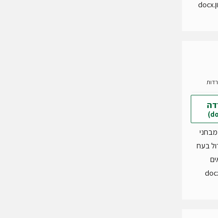
do
דה
מבחני
דול בעח
ים