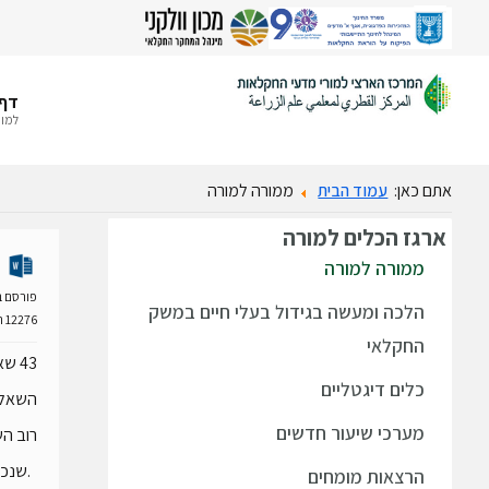
דף 
למור
אתם כאן:
עמוד הבית
ממורה למורה
ארגז
הכלים למורה
ממורה למורה
פורסם ב- 09 פברואר
הלכה ומעשה בגידול בעלי חיים במשק
12276 הורדות
החקלאי
43 שאלות בגרות שאסף אשר ורד.
כלים דיגטליים
השאלות
מערכי שיעור חדשים
רוב הש
.שנכתב
הרצאות מומחים