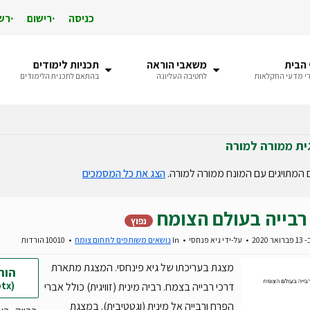
כניסה
רישום
רש
הבית
משאבי הוראה
תכניות לימודים
י מדעי החקלאות
לחטיבה העליונה
בהתאם לתכנית הלימודים
ית ממורה למורה
 המתויגים עם המונח ממורה למורה.
הצג את כל המסמכים
רבייה בעולם הצומח
נפוץ
 2020
על-ידי
גיא פנחסי
In
נושאים משותפים לתחום צומח
10010 הורדות
מצגת בעריכתו של גיא פינחסי. המצגת מתארת
הור
(pptx)
דרכי רבייה בצמח. רביה מינית (זוויגית) כולל אברי
הפרח ורבייה אל מינית (וגטטיבית). במצגת