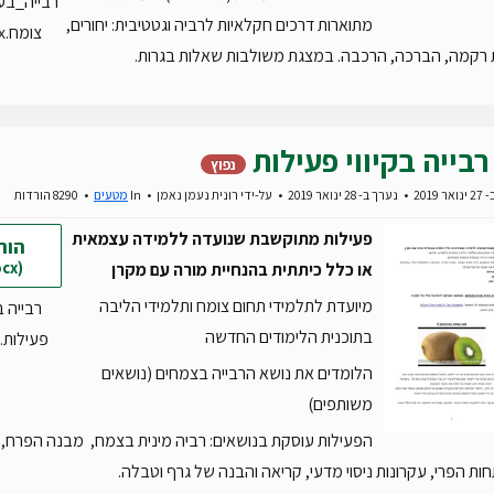
רבייה_בע
מתוארות דרכים חקלאיות לרביה וגטטיבית: יחורים,
צומח.pptx
 רקמה, הברכה, הרכבה. במצגת משולבות שאלות בגרות.
רבייה בקיווי פעילות
נפוץ
 2019
נערך ב- 28 ינואר 2019
על-ידי
רונית נעמן נאמן
In
מטעים
8290 הורדות
פעילות מתוקשבת שנועדה ללמידה עצמאית
הור
(docx)
או כלל כיתתית בהנחיית מורה עם מקרן
מיועדת לתלמידי תחום צומח ותלמידי הליבה
רבייה בק
בתוכנית הלימודים החדשה
פעילות.docx
הלומדים את נושא הרבייה בצמחים (נושאים
משותפים)
הפעילות עוסקת בנושאים: רביה מינית בצמח, מבנה הפרח,
ת הפרי, עקרונות ניסוי מדעי, קריאה והבנה של גרף וטבלה.