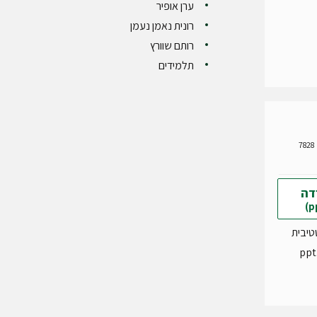
ערן אופיר
רונית נאמן נעמן
רותם שוורץ
תלמידים
7828
דה
טיבית