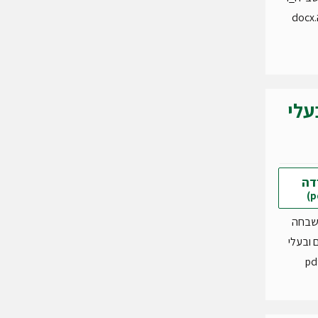
d
עלי
דה
השבחה
 ובעלי