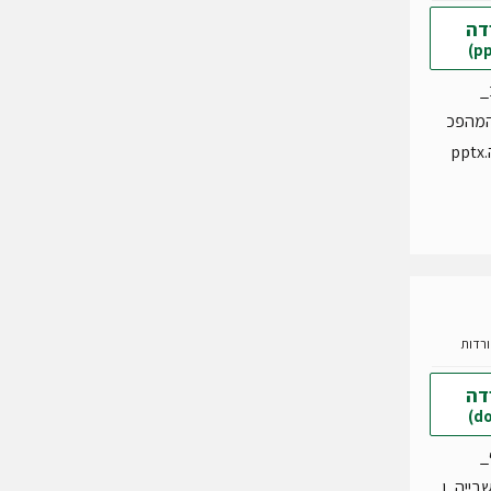
דה
_
המהפכ
p
דה
_
בייה_ו