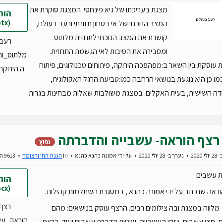
מצגת בעריכתו של גיא פינחסי. המצגת סוקרת את
הור
(pptx)
המצב הנוכחי של אי בטחון תזונתי ורעב בעולם,
קושרת את המצב הנוכחי לתחזית מלתוס
רעב
ומסבירה את הסיבות לאי הגשמת התחזית.
מלתוס_ו
עוסקת בין השאר ב:מפהפכה הירוקה, פיתוחים טכנולוגים, פיתוח
ה הירוקה.ptx
כמו כן היא נוגעת בנושאי הרחבה כמו:טביעת הרגל האקולוגית,
ה השישית, בעית האקלים. במצגת משולבות שאלות מבחינות בגרות.
רצף הוראה- עשבייה והדברתה
נפוץ
2020
נערך ב- 28 יולי 2020
על-ידי
אמונה כהנא כהנא
In
הגנת החי והצומח
9613 הורדות
 עשבים
הור
(docx)
ראה שנכתב על ידי אמונה כהנא , במסגרת השתלמות קהילות.
רצף
לווה במצגת ובה צילומים רבים. הרצף עוסק בנושאים: מהם
הוראה_עש
 סוגי עשבים, נזקי העשבייה, שיטות הדברת עשבים ועוד. ברצף