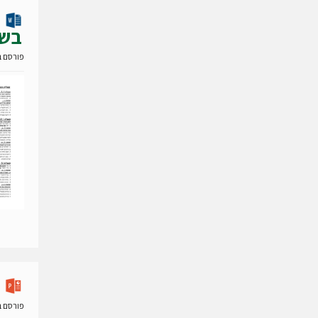
בשא
פורסם ב- 28 אפריל
פורסם ב- 03 יולי 