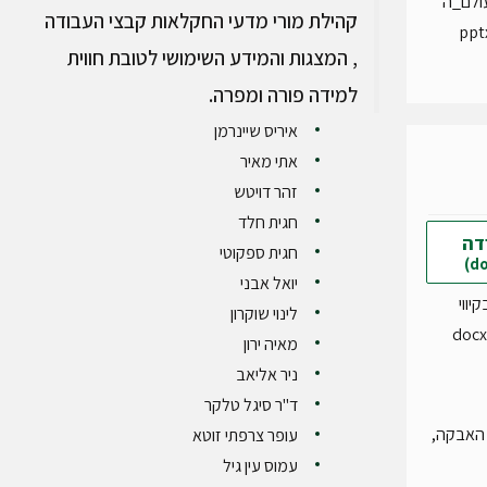
ולם_ה
קהילת מורי מדעי החקלאות קבצי העבודה
, המצגות והמידע השימושי לטובת חווית
למידה פורה ומפרה.
איריס שיינרמן
אתי מאיר
זהר דויטש
חגית חלד
דה
חגית ספקוטי
יואל אבני
יווי
לינוי שוקרון
מאיה ירון
ניר אליאב
ד"ר סיגל טלקר
 האבקה,
עופר צרפתי זוטא
עמוס עין גיל