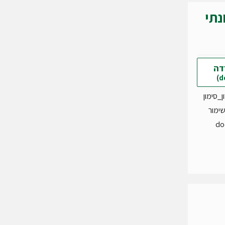
נתי
דה
ן_סימון
שימור