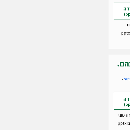
דה
ת
הם.
יצור
דה
ורמוני
pp