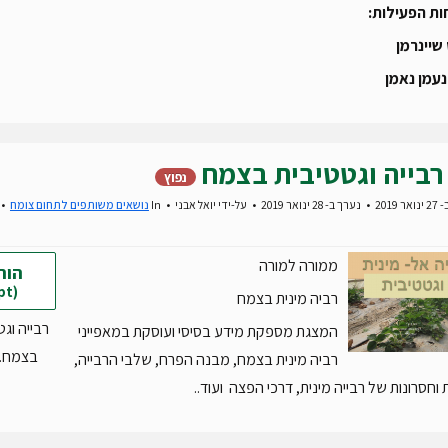
ת הפעילות:
שיינרמן
נעמן נאמן
רבייה וגטטיבית בצמח
נפוץ
 2019
נערך ב- 28 ינואר 2019
על-ידי
יואל אבני
In
נושאים משותפים לתחום צומח
ממורה למורה
הור
(ppt)
רביה מינית בצמח
רבייה וגט
המצגת מספקת מידע בסיסי ועוסקת במאפייני
בצמח.ppt
רביה מינית בצמח, מבנה הפרח, שלבי הרבייה,
ת וחסרונות של רבייה מינית, דרכי הפצה ועוד..