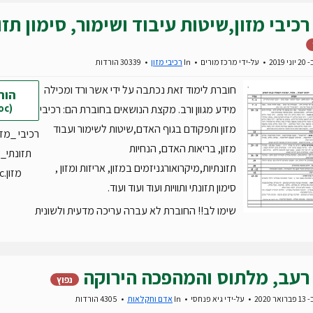
רכיבי מזון,שיטות עיבוד ושימור, סימון תזו
2019
על-ידי
מרכז מורים
In
רכיבי מזון
30339 הורדות
חוברת לימוד זאת נכתבה על ידי אשר ורד ומכילה
הור
(doc)
מידע מגוון ורב. מקצת הנושאים בחוברת הם: רכיבי
מזון ותפקודם בגוף האדם,שיטות לשימור ועבוד
רכיבי _מזו
מזון, בריאות האדם, הנחיות
תזונתי_
תזונתיות,מיקרואורגניזמים במזון, אריזות ומזון ,
מזון.doc
סימון תזונתי ותוויות ועוד ועוד ועוד.
שימו לב!! החוברת לא עברה עריכה מדעית ולשונית
רעב, מלתוס והמהפכה הירוקה
נפוץ
 2020
על-ידי
גיא פנחסי
In
אדם וחקלאות
4305 הורדות