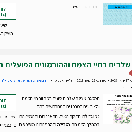
כתב: זהר דויטש
הור
(pptx)
שיטו
השקיה.pptx
שלבים בחיי הצמח וההורמונים הפועלים ב
 2019
נערך ב- 28 ינואר 2019
על-ידי
אנונימי
In
הבסיס הביולוגי של תהליכי גדילה ו
המצגת מציגה שלבים שונים במחזור חיי הצמח
הור
(pptx)
והאירועים המרכזיים המתרחשים בהם
כמו גדילה: חלוקת תאים, התארכותם והתמיינותם
שלבים_וה
במהלך הצמיחה. הגדילה וההתפתחות מושפעים
ם_בצמחים.tx