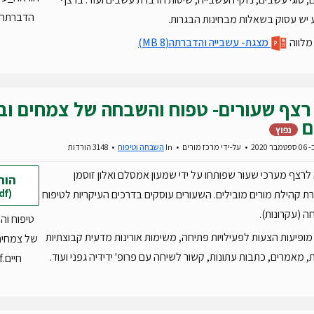
הדברתה.ocx
יש עסוק בשאלות מבחינות הבגרות.
מלווה
מצגת- עשבייה והדברתה
(8 MB)
רצף שעורים- טפוח והשבחה של צמחים וב
ם
נפוץ
 2020
על-ידי
מרכז מורים
In
השבחה וטיפוח
3148 הורדות
רצף מערכי שעור שפותחו על ידי שמעון אמסלם ואלון זוסמן
הור
(pdf)
 קהילת מורים מובילים. השעורים עוסקים בדרכים העיקריות לטיפוח
 (עקרונות).
טיפוח ו
ופיעות הצעות לפעילויות פתיחה, משימות אורינות מדעית קבוצתיות
של צמחים
ת, מאמרים, כתבות עתונות, קשור לשיחה עם פרופ' ידידיה גפני ועוד.
חיים.pdf