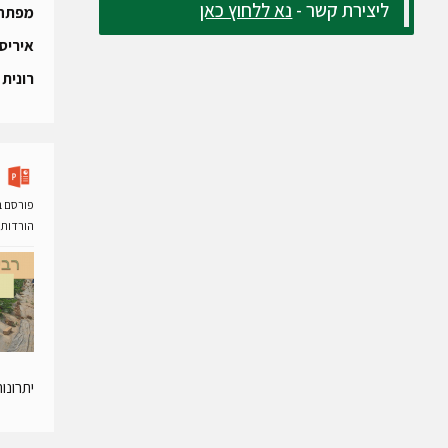
ליצירת קשר -
נא ללחוץ כאן
מפתחו
איריס 
רונית 
פורסם ב- 27 ינואר
הורדות
יתרונו