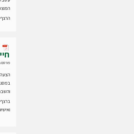
המוצע 
הרצף 
חיי
פורסם ב- 06 ספטמבר
הצעה ל
במסגרת
והשבחה
ברצף מ
ואישיו