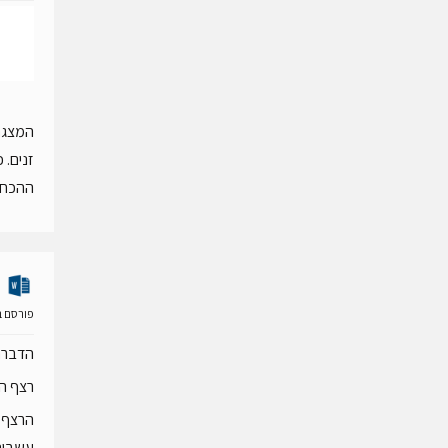
המצגת 
זנים. 
ההכחד
פורסם ב- 28 יולי 
הדברת
רצף הו
הרצף מ
עשבים,