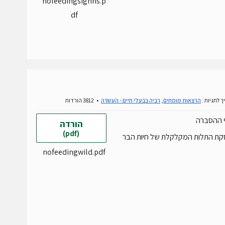
nofeedingsighns.p
df
ך לתגיות :
הרצאות מומחים
,
רביה בבעלי חיים - העשרה
3812 הורדות
ף ההסברה
הורדה
(pdf)
קת התלות המקלקלת של חיות הבר
nofeedingwild.pdf