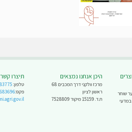
צרים
היכן אנחנו נמצאים
תיצרו קשר
מרכז וולקני דרך המכבים 68
טלפון:
83775
ראשון לציון
פקס:
9683696
ר שוחר
ת.ד. 15159 מיקוד 7528809
.agri.gov.il
 במדעי