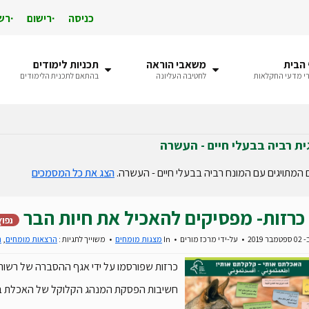
כניסה
רישום
רש
הבית
משאבי הוראה
תכניות לימודים
י מדעי החקלאות
לחטיבה העליונה
בהתאם לתכנית הלימודים
ית רביה בבעלי חיים - העשרה
המתויגים עם המונח רביה בבעלי חיים - העשרה.
הצג את כל המסמכים
כרזות- מפסיקים להאכיל את חיות הבר
נפוץ
 2019
על-ידי
מרכז מורים
In
מצגות מומחים
משוייך לתגיות :
הרצאות מומחים
,
ר
כרזות שפורסמו על ידי אגף ההסברה של רשות
חשיבות הפסקת המנהג הקלוקל של האכלת בע