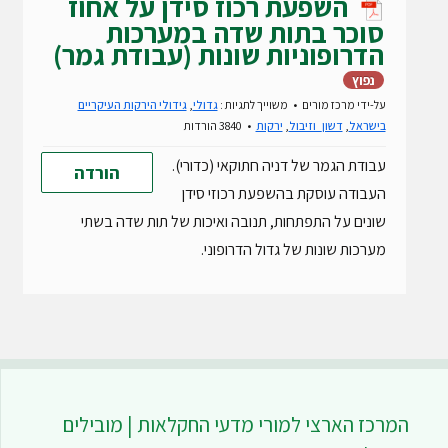
השפעת רכוז סידן על אחוז
סוכר בתות שדה במערכות
הדרופוניות שונות (עבודת גמר)
נפוץ
על-ידי
מרכז מורים
משוייך לתגיות :
גדולי
,
גידולי הירקות העיקריים
בישראל
,
דשון_וזיבול
,
ירקות
3840 הורדות
עבודת הגמר של דניה חתוקאי (כדורי).
הורדה
העבודה עוסקת בהשפעת רכוזי סידן
שונים על התפתחות, תנובה ואיכות של תות שדה בשתי
מערכות שונות של גדול הדרופוני.
המרכז הארצי למורי מדעי החקלאות | מובילים