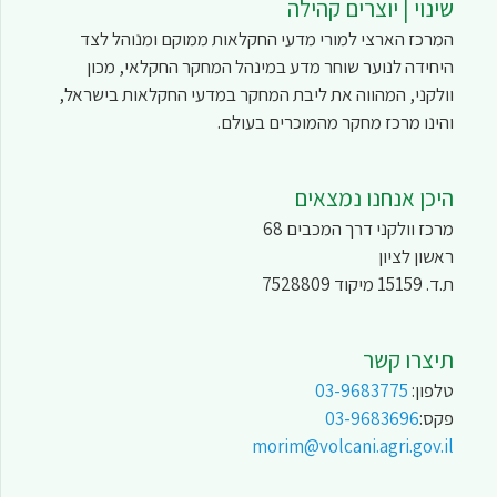
שינוי | יוצרים קהילה
המרכז הארצי למורי מדעי החקלאות ממוקם ומנוהל לצד
היחידה לנוער שוחר מדע במינהל המחקר החקלאי, מכון
וולקני, המהווה את ליבת המחקר במדעי החקלאות בישראל,
והינו מרכז מחקר מהמוכרים בעולם.
היכן אנחנו נמצאים
מרכז וולקני דרך המכבים 68
ראשון לציון
ת.ד. 15159 מיקוד 7528809
תיצרו קשר
טלפון:
03-9683775
פקס:
03-9683696
morim@volcani.agri.gov.il